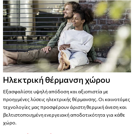
Αερόθερμα
Μοντέλα και τεχνικά χαρακτηριστικά
Εταιρείες
Θερμοστάτες
Αξεσουάρ και εξοπλισμός HPnext
Σημεία διάθεσης
Τρόποι εγκατάστασης
Οδηγοί Επιλογής
Εργαλεία επιλογής & υπολογισμού
Ηλεκτρική θέρμανση χώρου
Εξασφαλίστε υψηλή απόδοση και αξιοπιστία με
προηγμένες λύσεις ηλεκτρικής θέρμανσης. Οι καινοτόμες
τεχνολογίες μας προσφέρουν άριστη θερμική άνεση και
βελτιστοποιημένη ενεργειακή αποδοτικότητα για κάθε
χώρο.