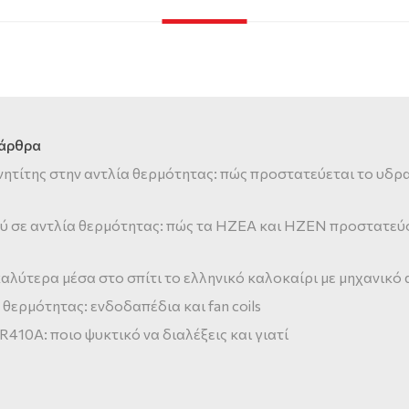
 άρθρα
νητίτης στην αντλία θερμότητας: πώς προστατεύεται το υδρ
ύ σε αντλία θερμότητας: πώς τα HZEA και HZEN προστατεύ
αλύτερα μέσα στο σπίτι το ελληνικό καλοκαίρι με μηχανικό
 θερμότητας: ενδοδαπέδια και fan coils
 R410A: ποιο ψυκτικό να διαλέξεις και γιατί