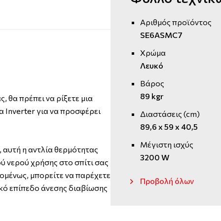
Αριθμός προϊόντος
SE6ASMC7
Χρώμα
Λευκό
Βάρος
89 kgr
, θα πρέπει να ρίξετε μια
α Inverter για να προσφέρει
Διαστάσεις (cm)
89,6 x 59 x 40,5
Μέγιστη ισχύς
 αυτή η αντλία θερμότητας
3200 W
ύ νερού χρήσης στο σπίτι σας
πομένως, μπορείτε να παρέχετε
Προβολή όλων
ικό επίπεδο άνεσης διαβίωσης