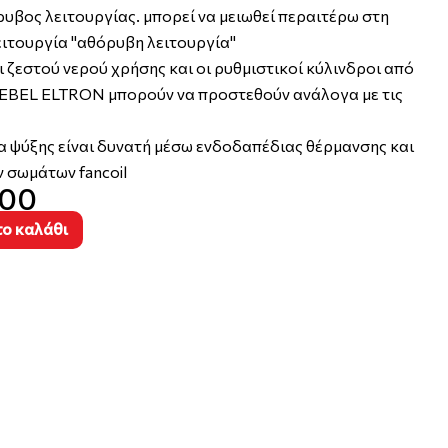
υβος λειτουργίας. μπορεί να μειωθεί περαιτέρω στη
ειτουργία "αθόρυβη λειτουργία"
ι ζεστού νερού χρήσης και οι ρυθμιστικοί κύλινδροι από
IEBEL ELTRON μπορούν να προστεθούν ανάλογα με τις
α ψύξης είναι δυνατή μέσω ενδοδαπέδιας θέρμανσης και
 σωμάτων fancoil
,00
ο καλάθι