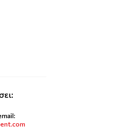
σει:
email:
vent.com