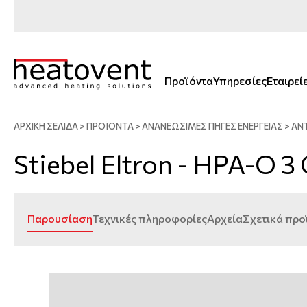
Προϊόντα
Υπηρεσίες
Εταιρεί
ΑΡΧΙΚΗ ΣΕΛΙΔΑ
>
ΠΡΟΪΟΝΤΑ
>
ΑΝΑΝΕΏΣΙΜΕΣ ΠΗΓΈΣ ΕΝΈΡΓΕΙΑΣ
>
ΑΝ
Stiebel Eltron - HPA-O 3 
Παρουσίαση
Τεχνικές πληροφορίες
Αρχεία
Σχετικά προ