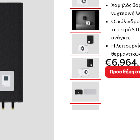
Χαμηλός θόρ
νυχτερινή λ
Οι κύλινδρο
τη σειρά ST
ανάγκες
Η λειτουργί
θερμαντικών
€6.964
Προσθήκη στ