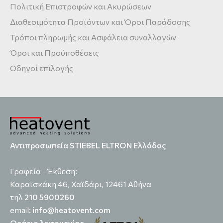
Πολιτική Επιστροφών και Ακυρώσεων
Διαθεσιμότητα Προϊόντων και Όροι Παράδοσης
Τρόποι πληρωμής και Ασφάλεια συναλλαγών
Όροι και Προϋποθέσεις
Οδηγοί επιλογής
Αντιπροσωπεία STIEBEL ELTRON Ελλάδας
Γραφεία - Έκθεση:
Καραϊσκάκη 46, Χαϊδάρι, 12461 Αθήνα
τηλ
210 5900260
email:
info@heatovent.com
Ωράριο λειτουργίας