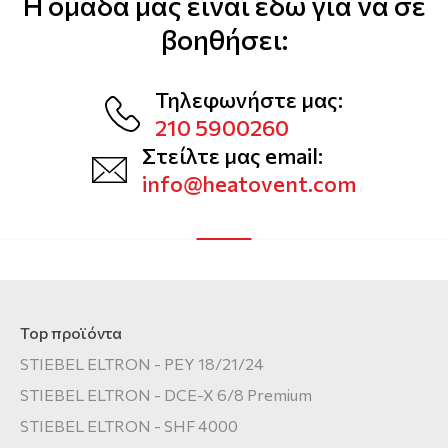
Η ομάδα μας είναι εδώ για να σε
Αερόθερμα
Μοντέλα και τεχνικά χαρακτηριστικά
βοηθήσει:
Εταιρείες
Θερμοστάτες
Αξεσουάρ και εξοπλισμός HPnext
Σημεία διάθεσης
Τηλεφωνήστε μας:
Τρόποι εγκατάστασης
Οδηγοί Επιλογής
210 5900260
Εργαλεία επιλογής & υπολογισμού
Στείλτε μας email:
info@heatovent.com
Top προϊόντα
STIEBEL ELTRON - PEY 18/21/24
STIEBEL ELTRON - DCE-X 6/8 Premium
STIEBEL ELTRON - SHF 4000