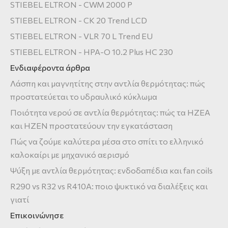
STIEBEL ELTRON - CWM 2000 P
STIEBEL ELTRON - CK 20 Trend LCD
STIEBEL ELTRON - VLR 70 L Trend EU
STIEBEL ELTRON - HPA-O 10.2 Plus HC 230
Ενδιαφέροντα άρθρα
Λάσπη και μαγνητίτης στην αντλία θερμότητας: πώς
προστατεύεται το υδραυλικό κύκλωμα
Ποιότητα νερού σε αντλία θερμότητας: πώς τα HZEA
και HZEN προστατεύουν την εγκατάσταση
Πώς να ζούμε καλύτερα μέσα στο σπίτι το ελληνικό
καλοκαίρι με μηχανικό αερισμό
Ψύξη με αντλία θερμότητας: ενδοδαπέδια και fan coils
R290 vs R32 vs R410A: ποιο ψυκτικό να διαλέξεις και
γιατί
Επικοινώνησε