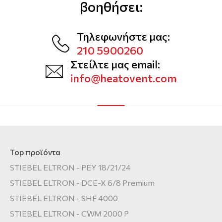
βοηθήσει:
Αερόθερμα
Μοντέλα και τεχνικά χαρακτηριστικά
Εταιρείες
Θερμοστάτες
Αξεσουάρ και εξοπλισμός HPnext
Τηλεφωνήστε μας:
Σημεία διάθεσης
210 5900260
Τρόποι εγκατάστασης
Οδηγοί Επιλογής
Στείλτε μας email:
Εργαλεία επιλογής & υπολογισμού
info@heatovent.com
Top προϊόντα
STIEBEL ELTRON - PEY 18/21/24
STIEBEL ELTRON - DCE-X 6/8 Premium
STIEBEL ELTRON - SHF 4000
STIEBEL ELTRON - CWM 2000 P