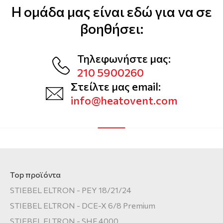
Η ομάδα μας είναι εδώ για να σε
Αερόθερμα
Μοντέλα και τεχνικά χαρακτηριστικά
Εταιρείες
βοηθήσει:
Θερμοστάτες
Αξεσουάρ και εξοπλισμός HPnext
Σημεία διάθεσης
Τρόποι εγκατάστασης
Οδηγοί Επιλογής
Τηλεφωνήστε μας:
Εργαλεία επιλογής & υπολογισμού
210 5900260
Στείλτε μας email:
info@heatovent.com
Top προϊόντα
STIEBEL ELTRON - PEY 18/21/24
STIEBEL ELTRON - DCE-X 6/8 Premium
STIEBEL ELTRON - SHF 4000