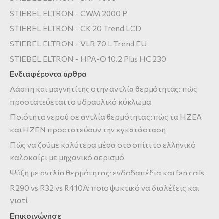
STIEBEL ELTRON - CWM 2000 P
STIEBEL ELTRON - CK 20 Trend LCD
STIEBEL ELTRON - VLR 70 L Trend EU
STIEBEL ELTRON - HPA-O 10.2 Plus HC 230
Ενδιαφέροντα άρθρα
Λάσπη και μαγνητίτης στην αντλία θερμότητας: πώς
προστατεύεται το υδραυλικό κύκλωμα
Ποιότητα νερού σε αντλία θερμότητας: πώς τα HZEA
και HZEN προστατεύουν την εγκατάσταση
Πώς να ζούμε καλύτερα μέσα στο σπίτι το ελληνικό
καλοκαίρι με μηχανικό αερισμό
Ψύξη με αντλία θερμότητας: ενδοδαπέδια και fan coils
R290 vs R32 vs R410A: ποιο ψυκτικό να διαλέξεις και
γιατί
Επικοινώνησε