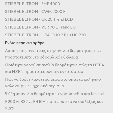
STIEBEL ELTRON - SHF 4000
STIEBEL ELTRON - CWM 2000 P
STIEBEL ELTRON - CK 20 Trend LCD
STIEBEL ELTRON - VLR 70 L Trend EU
STIEBEL ELTRON - HPA-O 10.2 Plus HC 230
Ενδιαφέροντα άρθρα
Λάσπη και μαγνητίτης στην αντλία θερμότητας: πώς
προστατεύεται το υδραυλικό κύκλωμα
Ποιότητα νερού σε αντλία θερμότητας: πώς τα HZEA
και HZEN προστατεύουν την εγκατάσταση
Πώς να ζούμε καλύτερα μέσα στο σπίτι το ελληνικό
καλοκαίρι με μηχανικό αερισμό
Ψύξη με αντλία θερμότητας: ενδοδαπέδια και fan coils
R290 vs R32 vs R410A: ποιο ψυκτικό να διαλέξεις και
γιατί