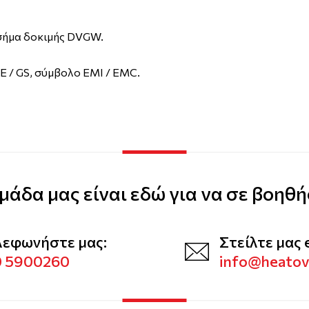
 σήμα δοκιμής DVGW.
E / GS, σύμβολο EMI / EMC.
μάδα μας είναι εδώ για να σε βοηθή
λεφωνήστε μας:
Στείλτε μας 
0 5900260
info@heato