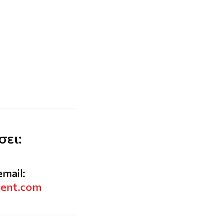
σει:
email:
vent.com