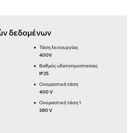
ών δεδομένων
Τάση λειτουργίας
400V
Βαθμός υδατοπροστασίας
IP25
Ονομαστική τάση
400 V
Ονομαστική τάση 1
380 V