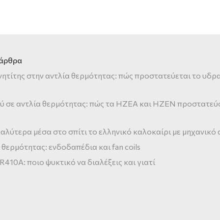
 άρθρα
νητίτης στην αντλία θερμότητας: πώς προστατεύεται το υδρ
ύ σε αντλία θερμότητας: πώς τα HZEA και HZEN προστατεύ
αλύτερα μέσα στο σπίτι το ελληνικό καλοκαίρι με μηχανικό
 θερμότητας: ενδοδαπέδια και fan coils
 R410A: ποιο ψυκτικό να διαλέξεις και γιατί