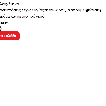
ελεγχόμενα.
αντιστάσεις τεχνολογίας "bare wire" για απροβλημάτιστη
ακόμα και με σκληρό νερό.
many.
0
ο καλάθι