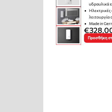
υδραυλικά 
Ηλεκτρικές 
λειτουργία 
Made in Ger
€328,0
Προσθήκη στ