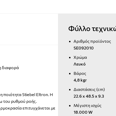
Φύλλο τεχνικ
Αριθμός προϊόντος
SE092010
Χρώμα
Λευκό
τη διαφορά
Βάρος
4,8 kgr
Διαστάσεις (cm)
 ποιότητα Stiebel Eltron. Η
22.6 x 48.5 x 9.3
ω του ρυθμού ροής.
Μέγιστη ισχύς
ερμοκρασία επιτυγχάνεται με
18.000 W