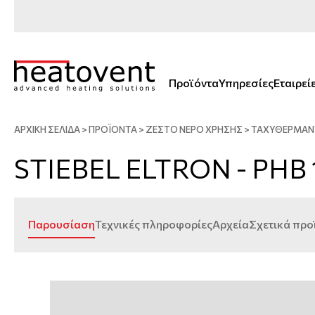
Προϊόντα
Υπηρεσίες
Εταιρεί
ΑΡΧΙΚΗ ΣΕΛΙΔΑ
>
ΠΡΟΪΟΝΤΑ
>
ΖΕΣΤΌ ΝΕΡΌ ΧΡΉΣΗΣ
>
ΤΑΧΥΘΕΡΜΑΝ
STIEBEL ELTRON - PHB 
Παρουσίαση
Τεχνικές πληροφορίες
Αρχεία
Σχετικά προ