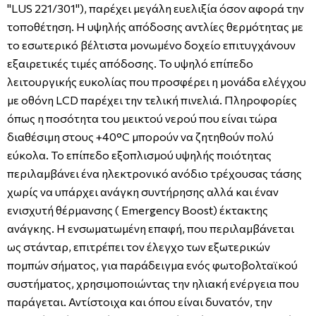
"LUS 221/301"), παρέχει μεγάλη ευελιξία όσον αφορά την
τοποθέτηση. Η υψηλής απόδοσης αντλίες θερμότητας με
το εσωτερικό βέλτιστα μονωμένο δοχείο επιτυγχάνουν
εξαιρετικές τιμές απόδοσης. Το υψηλό επίπεδο
λειτουργικής ευκολίας που προσφέρει η μονάδα ελέγχου
με οθόνη LCD παρέχει την τελική πινελιά. Πληροφορίες
όπως η ποσότητα του μεικτού νερού που είναι τώρα
διαθέσιμη στους +40°C μπορούν να ζητηθούν πολύ
εύκολα. Το επίπεδο εξοπλισμού υψηλής ποιότητας
περιλαμβάνει ένα ηλεκτρονικό ανόδιο τρέχουσας τάσης
χωρίς να υπάρχει ανάγκη συντήρησης αλλά και έναν
ενισχυτή θέρμανσης ( Emergency Boost) έκτακτης
ανάγκης. Η ενσωματωμένη επαφή, που περιλαμβάνεται
ως στάνταρ, επιτρέπει τον έλεγχο των εξωτερικών
πομπών σήματος, για παράδειγμα ενός φωτοβολταϊκού
συστήματος, χρησιμοποιώντας την ηλιακή ενέργεια που
παράγεται. Αντίστοιχα και όπου είναι δυνατόν, την