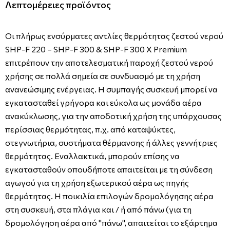
Λεπτομέρειες προϊόντος
Οι πλήρως ενσύρματες αντλίες θερμότητας ζεστού νερού
SHP-F 220 – SHP-F 300 & SHP-F 300 X Premium
επιτρέπουν την αποτελεσματική παροχή ζεστού νερού
χρήσης σε πολλά σημεία σε συνδυασμό με τη χρήση
ανανεώσιμης ενέργειας. Η συμπαγής συσκευή μπορεί να
εγκατασταθεί γρήγορα και εύκολα ως μονάδα αέρα
ανακύκλωσης, για την αποδοτική χρήση της υπάρχουσας
περίσσιας θερμότητας, π.χ. από καταψύκτες,
στεγνωτήρια, συστήματα θέρμανσης ή άλλες γεννήτριες
θερμότητας. Εναλλακτικά, μπορούν επίσης να
εγκατασταθούν οπουδήποτε απαιτείται με τη σύνδεση
αγωγού για τη χρήση εξωτερικού αέρα ως πηγής
θερμότητας. Η ποικιλία επιλογών δρομολόγησης αέρα
στη συσκευή, στα πλάγια και / ή από πάνω (για τη
δρομολόγηση αέρα από "πάνω", απαιτείται το εξάρτημα