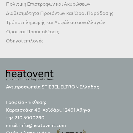
Πολιτική Επιστροφών και Ακυρώσεων
Διαθεσιμότητα Προϊόντων και Όροι Παράδοσης
Τρόποι πληρωμής και Ασφάλεια συναλλαγών
Όροι και Προϋποθέσεις
Οδηγοί επιλογής
Αντιπροσωπεία STIEBEL ELTRON Ελλάδας
Γραφεία - Έκθεση:
Καραϊσκάκη 46, Χαϊδάρι, 12461 Αθήνα
τηλ
210 5900260
email:
info@heatovent.com
Ωράριο λειτουργίας