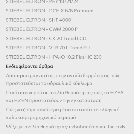
STIEBEL ELTRON - PEY 18/21/24
STIEBEL ELTRON - DCE-X 6/8 Premium
STIEBEL ELTRON - SHF 4000
STIEBEL ELTRON - CWM 2000 P
STIEBEL ELTRON - CK 20 Trend LCD
STIEBEL ELTRON - VLR 70 L Trend EU
STIEBEL ELTRON - HPA-O 10.2 Plus HC 230
Ενδιαφέροντα άρθρα
Λάσπη και μαγνητίτης στην αντλία θερμότητας: πώς
προστατεύεται το υδραυλικό κύκλωμα
Ποιότητα νερού σε αντλία θερμότητας: πώς τα HZEA
και HZEN προστατεύουν την εγκατάσταση
Πώς να ζούμε καλύτερα μέσα στο σπίτι το ελληνικό
καλοκαίρι με μηχανικό αερισμό
Ψύξη με αντλία θερμότητας: ενδοδαπέδια και fan coils