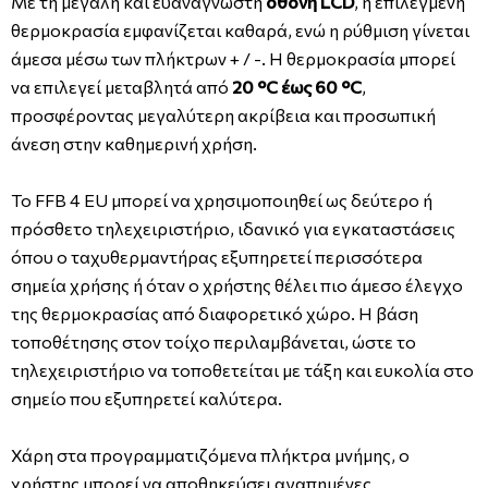
Με τη μεγάλη και ευανάγνωστη
οθόνη LCD
, η επιλεγμένη
θερμοκρασία εμφανίζεται καθαρά, ενώ η ρύθμιση γίνεται
άμεσα μέσω των πλήκτρων + / -. Η θερμοκρασία μπορεί
να επιλεγεί μεταβλητά από
20 °C έως 60 °C
,
προσφέροντας μεγαλύτερη ακρίβεια και προσωπική
άνεση στην καθημερινή χρήση.
Το FFB 4 EU μπορεί να χρησιμοποιηθεί ως δεύτερο ή
πρόσθετο τηλεχειριστήριο, ιδανικό για εγκαταστάσεις
όπου ο ταχυθερμαντήρας εξυπηρετεί περισσότερα
σημεία χρήσης ή όταν ο χρήστης θέλει πιο άμεσο έλεγχο
της θερμοκρασίας από διαφορετικό χώρο. Η βάση
τοποθέτησης στον τοίχο περιλαμβάνεται, ώστε το
τηλεχειριστήριο να τοποθετείται με τάξη και ευκολία στο
σημείο που εξυπηρετεί καλύτερα.
Χάρη στα προγραμματιζόμενα πλήκτρα μνήμης, ο
χρήστης μπορεί να αποθηκεύσει αγαπημένες