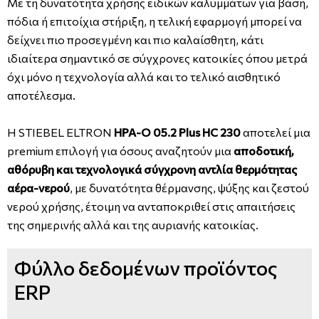
Με τη δυνατότητα χρήσης ειδικών καλυμμάτων για βάση,
πόδια ή επιτοίχια στήριξη, η τελική εφαρμογή μπορεί να
δείχνει πιο προσεγμένη και πιο καλαίσθητη, κάτι
ιδιαίτερα σημαντικό σε σύγχρονες κατοικίες όπου μετρά
όχι μόνο η τεχνολογία αλλά και το τελικό αισθητικό
αποτέλεσμα.
Η STIEBEL ELTRON
HPA-O 05.2 Plus HC 230
αποτελεί μια
premium επιλογή για όσους αναζητούν μια
αποδοτική,
αθόρυβη και τεχνολογικά σύγχρονη αντλία θερμότητας
αέρα-νερού
, με δυνατότητα θέρμανσης, ψύξης και ζεστού
νερού χρήσης, έτοιμη να ανταποκριθεί στις απαιτήσεις
της σημερινής αλλά και της αυριανής κατοικίας.
Φύλλο δεδομένων προϊόντος
ERP