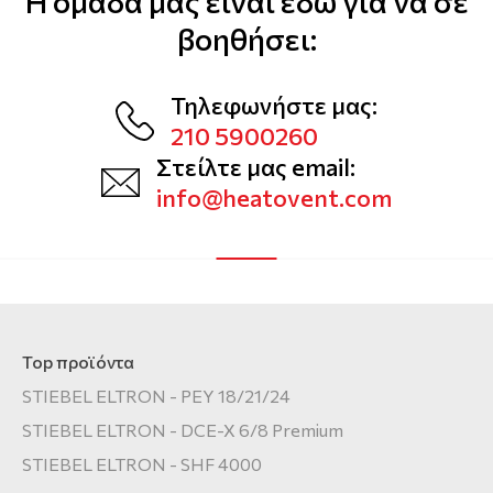
Η ομάδα μας είναι εδώ για να σε
βοηθήσει:
Τηλεφωνήστε μας:
210 5900260
Στείλτε μας email:
info@heatovent.com
Top προϊόντα
STIEBEL ELTRON - PEY 18/21/24
STIEBEL ELTRON - DCE-X 6/8 Premium
STIEBEL ELTRON - SHF 4000