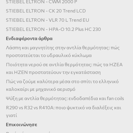
STIEBEL ELTRON - CWM 2000 P
STIEBEL ELTRON - CK 20 Trend LCD
STIEBEL ELTRON - VLR 70 L Trend EU
STIEBEL ELTRON - HPA-O 10.2 Plus HC 230
Ενδιαφέροντα άρθρα
Λάσπη και μαγνητίτης στην αντλία θερμότητας: πώς
προστατεύεται το υδραυλικό κύκλωμα
Ποιότητα νερού σε αντλία θερμότητας: πώς τα HZEA
και HZEN προστατεύουν την εγκατάσταση
Πώς να ζούμε καλύτερα μέσα στο σπίτι το ελληνικό
καλοκαίρι με μηχανικό αερισμό
Ψύξη με αντλία θερμότητας: ενδοδαπέδια και fan coils
R290 vs R32 vs R410A: ποιο ψυκτικό να διαλέξεις και
γιατί
Επικοινώνησε