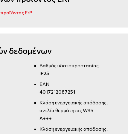
προϊόντος ErP
ών δεδομένων
Βαθμός υδατοπροστασίας
IP25
EAN
1
4017212087251
Κλάση ενεργειακής απόδοσης,
αντλία θερμότητας W35
A+++
Κλάση ενεργειακής απόδοσης,