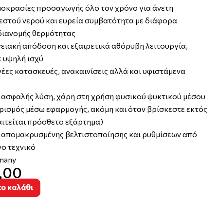
οκρασίες προσαγωγής όλο τον χρόνο για άνετη
στού νερού και ευρεία συμβατότητα με διάφορα
διανομής θερμότητας
ειακή απόδοση και εξαιρετικά αθόρυβη λειτουργία,
ε υψηλή ισχύ
 νέες κατασκευές, ανακαινίσεις αλλά και υφιστάμενα
ασφαλής λύση, χάρη στη χρήση φυσικού ψυκτικού μέσου
ρισμός μέσω εφαρμογής, ακόμη και όταν βρίσκεστε εκτός
αιτείται πρόσθετο εξάρτημα)
 απομακρυσμένης βελτιστοποίησης και ρυθμίσεων από
νο τεχνικό
many
,00
ο καλάθι