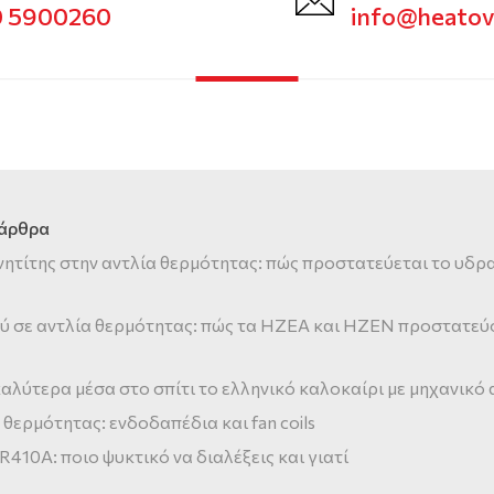
0 5900260
info@heato
 άρθρα
νητίτης στην αντλία θερμότητας: πώς προστατεύεται το υδρ
ύ σε αντλία θερμότητας: πώς τα HZEA και HZEN προστατεύ
αλύτερα μέσα στο σπίτι το ελληνικό καλοκαίρι με μηχανικό
 θερμότητας: ενδοδαπέδια και fan coils
 R410A: ποιο ψυκτικό να διαλέξεις και γιατί