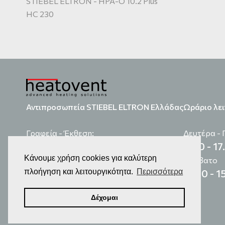
STIEBEL ELTRON - HPA-O 10.2 Plus
HC 230
Αντιπροσωπεία STIEBEL ELTRON Ελλάδας
Ωράριο λει
Γραφεία - Έκθεση:
Δευτέρα -
9.00 - 17
Καραϊσκάκη 46, Χαϊδάρι, 12461 Αθήνα
Κάνουμε χρήση cookies για καλύτερη
τηλ
210 5900260
Σάββατο
email:
info@heatovent.com
11.00 - 1
πλοήγηση και λειτουργικότητα.
Περισσότερα
Δέχομαι