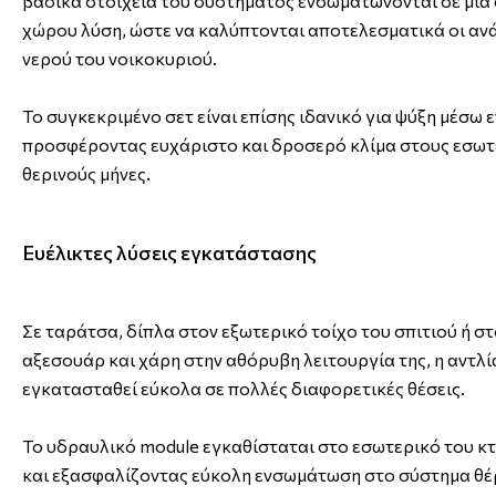
βασικά στοιχεία του συστήματος ενσωματώνονται σε μία
χώρου λύση, ώστε να καλύπτονται αποτελεσματικά οι αν
νερού του νοικοκυριού.
Το συγκεκριμένο σετ είναι επίσης ιδανικό για ψύξη μέσω
προσφέροντας ευχάριστο και δροσερό κλίμα στους εσωτ
θερινούς μήνες.
Ευέλικτες λύσεις εγκατάστασης
Σε ταράτσα, δίπλα στον εξωτερικό τοίχο του σπιτιού ή σ
αξεσουάρ και χάρη στην αθόρυβη λειτουργία της, η αντλί
εγκατασταθεί εύκολα σε πολλές διαφορετικές θέσεις.
Το υδραυλικό module εγκαθίσταται στο εσωτερικό του κ
και εξασφαλίζοντας εύκολη ενσωμάτωση στο σύστημα θέ