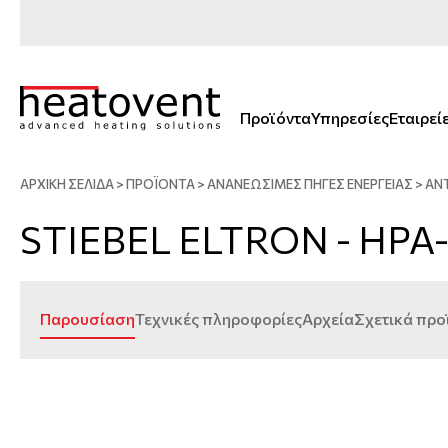
Προϊόντα
Υπηρεσίες
Εταιρεί
ΑΡΧΙΚΗ ΣΕΛΙΔΑ
>
ΠΡΟΪΟΝΤΑ
>
ΑΝΑΝΕΏΣΙΜΕΣ ΠΗΓΈΣ ΕΝΈΡΓΕΙΑΣ
>
ΑΝ
STIEBEL ELTRON - HPA-O
Παρουσίαση
Τεχνικές πληροφορίες
Αρχεία
Σχετικά προ