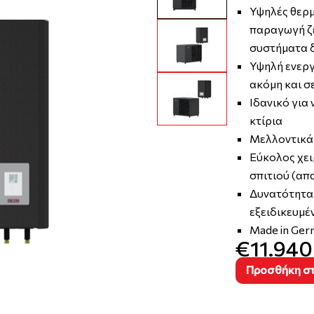
Υψηλές θερμ
παραγωγή ζε
συστήματα 
Υψηλή ενεργ
ακόμη και σ
Ιδανικό για
κτίρια
Μελλοντικά 
Εύκολος χει
σπιτιού (απ
Δυνατότητα
εξειδικευμέ
Made in Ger
€11.940
Προσθήκη στ