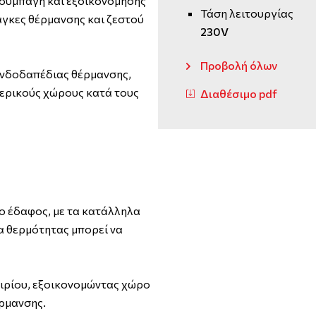
 συμπαγή και εξοικονόμησης
Τάση λειτουργίας
άγκες θέρμανσης και ζεστού
230V
Προβολή όλων
 ενδοδαπέδιας θέρμανσης,
ερικούς χώρους κατά τους
Διαθέσιμο pdf
το έδαφος, με τα κατάλληλα
α θερμότητας μπορεί να
τιρίου, εξοικονομώντας χώρο
ρμανσης.