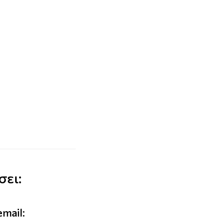
σει:
email: