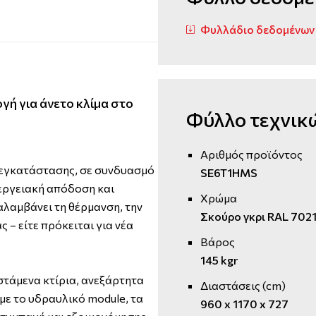
Φυλλάδιο δεδομένων 
ογή για άνετο κλίμα στο
Φύλλο τεχνικ
Αριθμός προϊόντος
 εγκατάστασης, σε συνδυασμό
SE6T1HMS
νεργειακή απόδοση και
Χρώμα
αλαμβάνει τη θέρμανση, την
Σκούρο γκρι RAL 702
 – είτε πρόκειται για νέα
Βάρος
145 kgr
στάμενα κτίρια, ανεξάρτητα
Διαστάσεις (cm)
με το υδραυλικό module, τα
960 x 1170 x 727