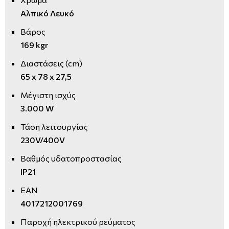
Αλπικό Λευκό
Βάρος
169 kgr
Διαστάσεις (cm)
65 x 78 x 27,5
Μέγιστη ισχύς
3.000 W
Τάση λειτουργίας
230V/400V
Βαθμός υδατοπροστασίας
IP21
EAN
4017212001769
Παροχή ηλεκτρικού ρεύματος