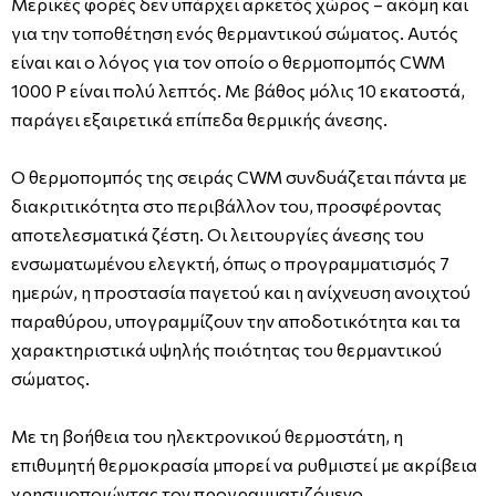
Μερικές φορές δεν υπάρχει αρκετός χώρος – ακόμη και
για την τοποθέτηση ενός θερμαντικού σώματος. Αυτός
είναι και ο λόγος για τον οποίο ο θερμοπομπός CWM
1000 P είναι πολύ λεπτός. Με βάθος μόλις 10 εκατοστά,
παράγει εξαιρετικά επίπεδα θερμικής άνεσης.
Ο θερμοπομπός της σειράς CWM συνδυάζεται πάντα με
διακριτικότητα στο περιβάλλον του, προσφέροντας
αποτελεσματικά ζέστη. Οι λειτουργίες άνεσης του
ενσωματωμένου ελεγκτή, όπως ο προγραμματισμός 7
ημερών, η προστασία παγετού και η ανίχνευση ανοιχτού
παραθύρου, υπογραμμίζουν την αποδοτικότητα και τα
χαρακτηριστικά υψηλής ποιότητας του θερμαντικού
σώματος.
Με τη βοήθεια του ηλεκτρονικού θερμοστάτη, η
επιθυμητή θερμοκρασία μπορεί να ρυθμιστεί με ακρίβεια
χρησιμοποιώντας τον προγραμματιζόμενο