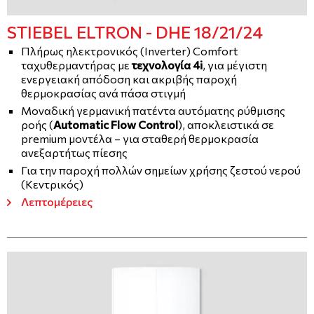
Full electronic (4i)
STIEBEL ELTRON - DHE 18/21/24
Προηγμένος ηλεκτρονικός (3i)
Πλήρως ηλεκτρονικός (Inverter) Comfort
ταχυθερμαντήρας με
τεχνολογία 4i
, για μέγιστη
Ηλεκτρονικός (2i)
ενεργειακή απόδοση και ακριβής παροχή
θερμοκρασίας ανά πάσα στιγμή
Υδραυλικός
Μοναδική γερμανική πατέντα αυτόματης ρύθμισης
Ηλεκτρική παροχή
ροής (
Automatic Flow Control
), αποκλειστικά σε
premium μοντέλα – για σταθερή θερμοκρασία
Όλα
ανεξαρτήτως πίεσης
Για την παροχή πολλών σημείων χρήσης ζεστού νερού
Τριφασική
(Κεντρικός)
Μονοφασική
Λεπτομέρειες
Διφασική (400V)
Μηδενισμός φίλτρων