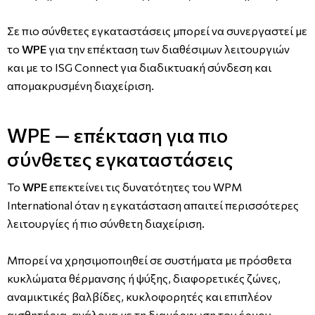
Σε πιο σύνθετες εγκαταστάσεις μπορεί να συνεργαστεί με
το
WPE
για την επέκταση των διαθέσιμων λειτουργιών
και με το ISG Connect για διαδικτυακή σύνδεση και
απομακρυσμένη διαχείριση.
WPE — επέκταση για πιο
σύνθετες εγκαταστάσεις
Το
WPE
επεκτείνει τις δυνατότητες του WPM
International όταν η εγκατάσταση απαιτεί περισσότερες
λειτουργίες ή πιο σύνθετη διαχείριση.
Μπορεί να χρησιμοποιηθεί σε συστήματα με πρόσθετα
κυκλώματα θέρμανσης ή ψύξης, διαφορετικές ζώνες,
αναμικτικές βαλβίδες, κυκλοφορητές και επιπλέον
αισθητήρια, ανάλογα με τη διαμόρφωση του έργου.