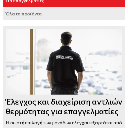
Για επαγγελματίες
Αερόθερμα
Μοντέλα και τεχνικά χαρακτηριστικά
Εταιρείες
Όλα τα προϊόντα
Θερμοστάτες
Αξεσουάρ και εξοπλισμός HPnext
Σημεία διάθεσης
Τρόποι εγκατάστασης
Οδηγοί Επιλογής
Εργαλεία επιλογής & υπολογισμού
Έλεγχος και διαχείριση αντλιών
θερμότητας για επαγγελματίες
Η σωστή επιλογή των μονάδων ελέγχου εξαρτάται από