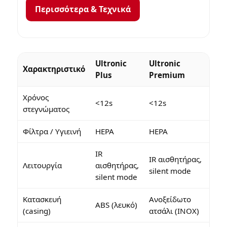
Περισσότερα & Τεχνικά
Ultronic
Ultronic
Χαρακτηριστικό
Plus
Premium
Χρόνος
<12s
<12s
στεγνώματος
Φίλτρα / Υγιεινή
HEPA
HEPA
IR
IR αισθητήρας,
Λειτουργία
αισθητήρας,
silent mode
silent mode
Κατασκευή
Ανοξείδωτο
ABS (λευκό)
(casing)
ατσάλι (INOX)