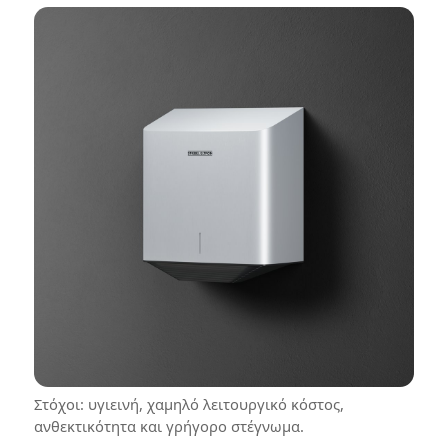
Στόχοι: υγιεινή, χαμηλό λειτουργικό κόστος,
ανθεκτικότητα και γρήγορο στέγνωμα.