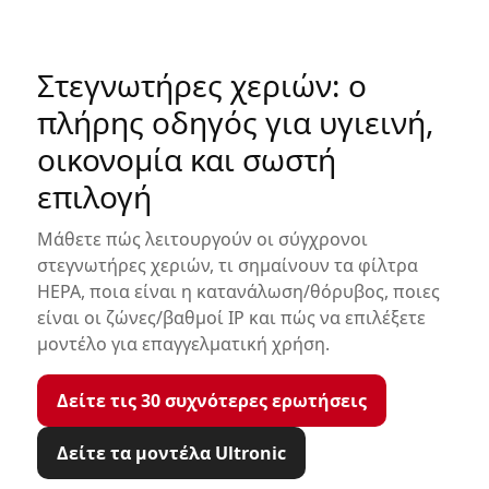
Αερόθερμα
Μοντέλα και τεχνικά χαρακτηριστικά
Εταιρείες
Θερμοστάτες
Αξεσουάρ και εξοπλισμός HPnext
Στεγνωτήρες χεριών: ο
Σημεία διάθεσης
Τρόποι εγκατάστασης
πλήρης οδηγός για υγιεινή,
Οδηγοί Επιλογής
Εργαλεία επιλογής & υπολογισμού
οικονομία και σωστή
επιλογή
Μάθετε πώς λειτουργούν οι σύγχρονοι
στεγνωτήρες χεριών, τι σημαίνουν τα φίλτρα
HEPA, ποια είναι η κατανάλωση/θόρυβος, ποιες
είναι οι ζώνες/βαθμοί IP και πώς να επιλέξετε
μοντέλο για επαγγελματική χρήση.
Δείτε τις 30 συχνότερες ερωτήσεις
Δείτε τα μοντέλα Ultronic