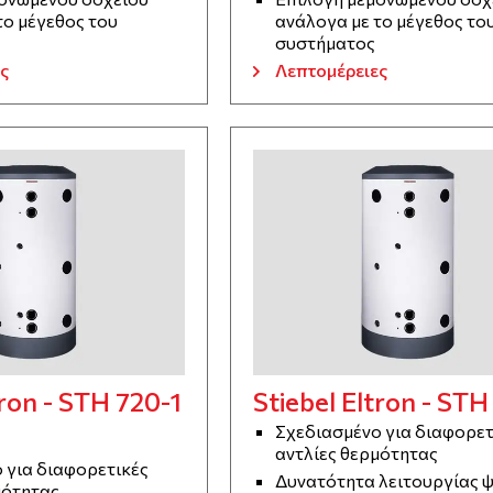
το μέγεθος του
ανάλογα με το μέγεθος το
συστήματος
ς
Λεπτομέρειες
tron - STH 720-1
Stiebel Eltron - STH
Σχεδιασμένο για διαφορετ
αντλίες θερμότητας
 για διαφορετικές
Δυνατότητα λειτουργίας 
μότητας