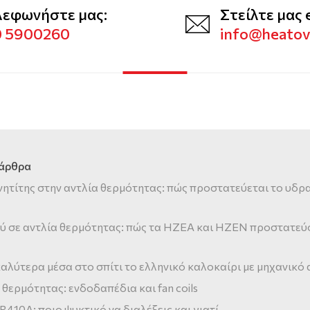
λεφωνήστε μας:
Στείλτε μας 
0 5900260
info@heato
 άρθρα
νητίτης στην αντλία θερμότητας: πώς προστατεύεται το υδρ
ύ σε αντλία θερμότητας: πώς τα HZEA και HZEN προστατεύ
αλύτερα μέσα στο σπίτι το ελληνικό καλοκαίρι με μηχανικό
 θερμότητας: ενδοδαπέδια και fan coils
 R410A: ποιο ψυκτικό να διαλέξεις και γιατί