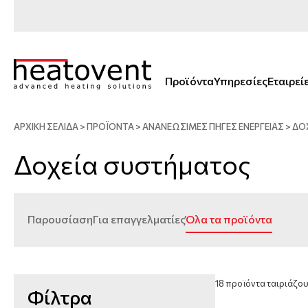
Προϊόντα
Υπηρεσίες
Εταιρεί
ΑΡΧΙΚΗ ΣΕΛΙΔΑ
>
ΠΡΟΪΟΝΤΑ
>
ΑΝΑΝΕΏΣΙΜΕΣ ΠΗΓΈΣ ΕΝΈΡΓΕΙΑΣ
>
ΔΟ
Δοχεία συστήματος
Παρουσίαση
Για επαγγελματίες
Όλα τα προϊόντα
18
προϊόντα ταιριάζουν
Φίλτρα