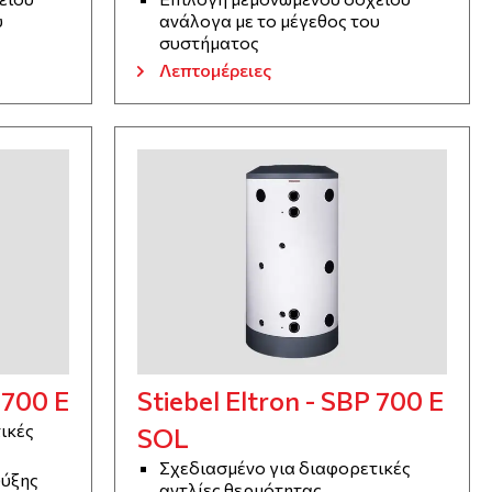
υ
ανάλογα με το μέγεθος του
συστήματος
Λεπτομέρειες
 700 E
Stiebel Eltron - SBP 700 E
ικές
SOL
Σχεδιασμένο για διαφορετικές
ψύξης
αντλίες θερμότητας