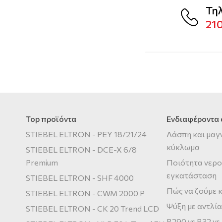
Τη
21
Top προϊόντα
Ενδιαφέροντα
STIEBEL ELTRON - PEY 18/21/24
Λάσπη και μαγ
κύκλωμα
STIEBEL ELTRON - DCE-X 6/8
Premium
Ποιότητα νερο
εγκατάσταση
STIEBEL ELTRON - SHF 4000
Πώς να ζούμε κ
STIEBEL ELTRON - CWM 2000 P
Ψύξη με αντλία
STIEBEL ELTRON - CK 20 Trend LCD
R290 vs R32 vs