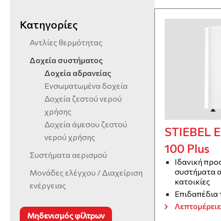
Κατηγορίες
Αντλίες θερμότητας
Δοχεία συστήματος
Δοχεία αδρανείας
Ενσωματωμένα δοχεία
Δοχεία ζεστού νερού
χρήσης
Δοχεία άμεσου ζεστού
STIEBEL 
νερού χρήσης
100 Plus
Συστήματα αερισμού
Ιδανική προ
συστήματα α
Μονάδες ελέγχου / Διαχείριση
κατοικίες
ενέργειας
Επιδαπέδια
Λεπτομέρειε
Μηδενισμός φίλτρων