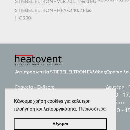
STIEBEL ELTRON - VLR 70 L Trend EU
STIEBEL ELTRON - HPA-O 10.2 Plus
HC 230
Αντιπροσωπεία STIEBEL ELTRON Ελλάδας
Ωράριο λει
Γραφεία - Έκθεση:
Δευτέρα -
9.00 - 17
Καραϊσκάκη 46, Χαϊδάρι, 12461 Αθήνα
Κάνουμε χρήση cookies για καλύτερη
τηλ
210 5900260
Σάββατο
email:
info@heatovent.com
11.00 - 1
πλοήγηση και λειτουργικότητα.
Περισσότερα
Δέχομαι