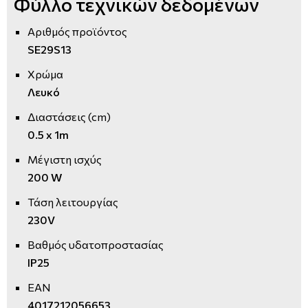
Φύλλο τεχνικών δεδομένων
Αριθμός προϊόντος
SE29S13
Χρώμα
Λευκό
Διαστάσεις (cm)
0.5 x 1m
Μέγιστη ισχύς
200 W
Τάση λειτουργίας
230V
Βαθμός υδατοπροστασίας
IP25
EAN
4017212056653