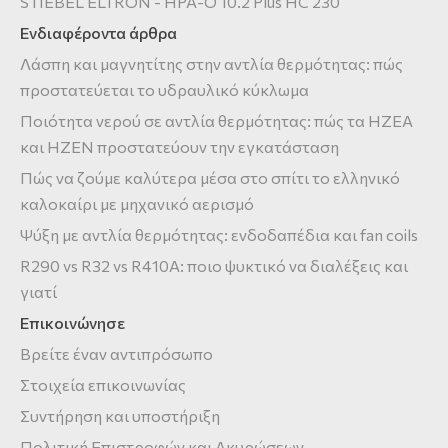
STIEBEL ELTRON - HPA-O 10.2 Plus HC 230
Ενδιαφέροντα άρθρα
Λάσπη και μαγνητίτης στην αντλία θερμότητας: πώς
προστατεύεται το υδραυλικό κύκλωμα
Ποιότητα νερού σε αντλία θερμότητας: πώς τα HZEA
και HZEN προστατεύουν την εγκατάσταση
Πώς να ζούμε καλύτερα μέσα στο σπίτι το ελληνικό
καλοκαίρι με μηχανικό αερισμό
Ψύξη με αντλία θερμότητας: ενδοδαπέδια και fan coils
R290 vs R32 vs R410A: ποιο ψυκτικό να διαλέξεις και
γιατί
Επικοινώνησε
Βρείτε έναν αντιπρόσωπο
Στοιχεία επικοινωνίας
Συντήρηση και υποστήριξη
Πολιτική Επιστροφών και Ακυρώσεων