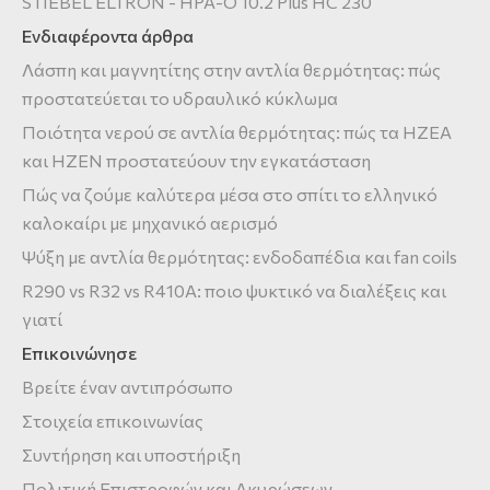
STIEBEL ELTRON - HPA-O 10.2 Plus HC 230
Ενδιαφέροντα άρθρα
Λάσπη και μαγνητίτης στην αντλία θερμότητας: πώς
προστατεύεται το υδραυλικό κύκλωμα
Ποιότητα νερού σε αντλία θερμότητας: πώς τα HZEA
και HZEN προστατεύουν την εγκατάσταση
Πώς να ζούμε καλύτερα μέσα στο σπίτι το ελληνικό
καλοκαίρι με μηχανικό αερισμό
Ψύξη με αντλία θερμότητας: ενδοδαπέδια και fan coils
R290 vs R32 vs R410A: ποιο ψυκτικό να διαλέξεις και
γιατί
Επικοινώνησε
Βρείτε έναν αντιπρόσωπο
Στοιχεία επικοινωνίας
Συντήρηση και υποστήριξη
Πολιτική Επιστροφών και Ακυρώσεων