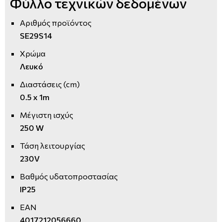
Φύλλο τεχνικών δεδομένων
Αριθμός προϊόντος
SE29S14
Χρώμα
Λευκό
Διαστάσεις (cm)
0.5 x 1m
Μέγιστη ισχύς
250 W
Τάση λειτουργίας
230V
Βαθμός υδατοπροστασίας
IP25
EAN
4017212056660