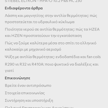
STIEBEL ELTRON - HPA-O 10.2 Plus HC 230
Ενδιαφέροντα άρθρα
Λάσπη και μαγνητίτης στην αντλία θερμότητας: πώς
προστατεύεται το υδραυλικό κύκλωμα
Ποιότητα νερού σε αντλία θερμότητας: πώς τα HZEA
και HZEN προστατεύουν την εγκατάσταση
Πώς να ζούμε καλύτερα μέσα στο σπίτι το ελληνικό
καλοκαίρι με μηχανικό αερισμό
Ψύξη με αντλία θερμότητας: ενδοδαπέδια και fan coils
R290 vs R32 vs R410A: ποιο ψυκτικό να διαλέξεις και
γιατί
Επικοινώνησε
Βρείτε έναν αντιπρόσωπο
Στοιχεία επικοινωνίας
Συντήρηση και υποστήριξη
Πολιτική Επιστροφών και Ακυρώσεων