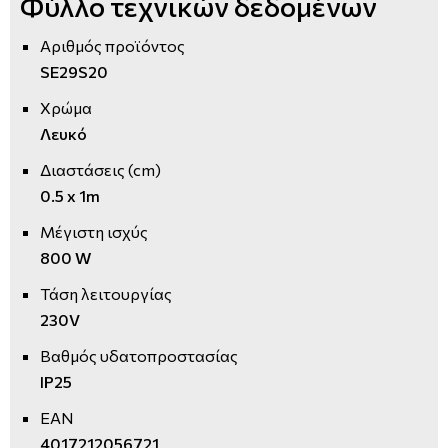
Φύλλο τεχνικών δεδομένων
Αριθμός προϊόντος
SE29S20
Χρώμα
Λευκό
Διαστάσεις (cm)
0.5 x 1m
Μέγιστη ισχύς
800 W
Τάση λειτουργίας
230V
Βαθμός υδατοπροστασίας
IP25
EAN
4017212056721