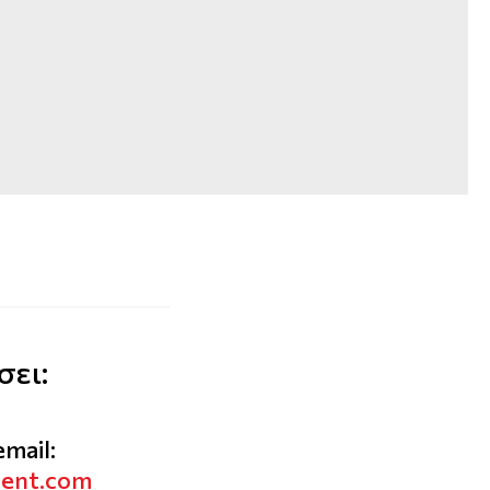
σει:
email:
vent.com