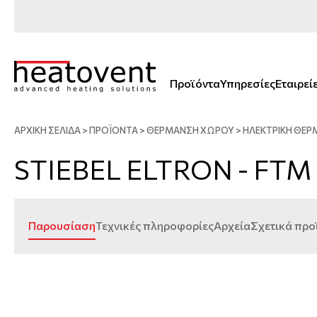
Προϊόντα
Υπηρεσίες
Εταιρεί
ΑΡΧΙΚΗ ΣΕΛΙΔΑ
>
ΠΡΟΪΟΝΤΑ
>
ΘΈΡΜΑΝΣΗ ΧΏΡΟΥ
>
ΗΛΕΚΤΡΙΚΉ ΘΈ
STIEBEL ELTRON - FTM 2
Παρουσίαση
Τεχνικές πληροφορίες
Αρχεία
Σχετικά προ