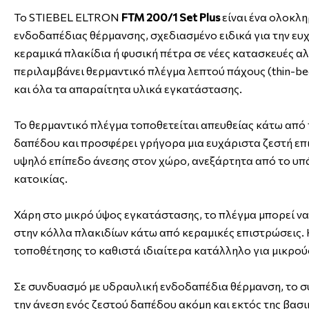
Το STIEBEL ELTRON
FTM 200/1 Set Plus
είναι ένα ολοκλ
ενδοδαπέδιας θέρμανσης, σχεδιασμένο ειδικά για την ε
κεραμικά πλακίδια ή φυσική πέτρα σε νέες κατασκευές αλλ
περιλαμβάνει θερμαντικό πλέγμα λεπτού πάχους (thin-be
και όλα τα απαραίτητα υλικά εγκατάστασης.
Το θερμαντικό πλέγμα τοποθετείται απευθείας κάτω από 
δαπέδου και προσφέρει γρήγορα μια ευχάριστα ζεστή επι
υψηλό επίπεδο άνεσης στον χώρο, ανεξάρτητα από το υπ
κατοικίας.
Χάρη στο μικρό ύψος εγκατάστασης, το πλέγμα μπορεί να
στην κόλλα πλακιδίων κάτω από κεραμικές επιστρώσεις.
τοποθέτησης το καθιστά ιδιαίτερα κατάλληλο για μικρού
Σε συνδυασμό με υδραυλική ενδοδαπέδια θέρμανση, το σ
την άνεση ενός ζεστού δαπέδου ακόμη και εκτός της βασ