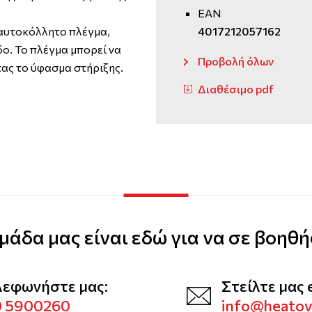
EAN
 αυτοκόλλητο πλέγμα,
4017212057162
ο. Το πλέγμα μπορεί να
Προβολή όλων
ας το ύφασμα στήριξης.
Διαθέσιμο pdf
μάδα μας είναι εδώ για να σε βοηθή
λεφωνήστε μας:
Στείλτε μας 
0 5900260
info@heato