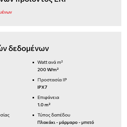
μένων
ών δεδομένων
Watt ανά m²
200 W/m²
Προστασία IP
IPX7
Επιφάνεια
1.0 m²
σίας
Τύπος δαπέδου
Πλακάκι - μάρμαρο - μπετό