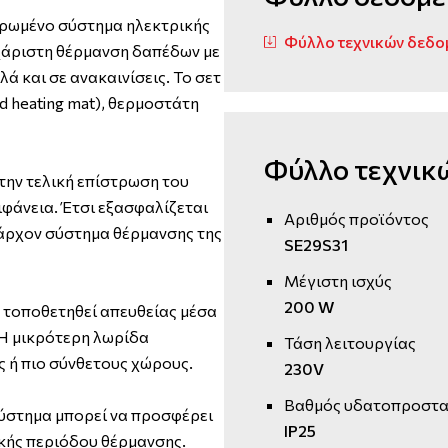
ηρωμένο σύστημα ηλεκτρικής
Φύλλο τεχνικών δεδο
υχάριστη θέρμανση δαπέδων με
ά και σε ανακαινίσεις. Το σετ
d heating mat), θερμοστάτη
Φύλλο τεχνικ
την τελική επίστρωση του
φάνεια. Έτσι εξασφαλίζεται
Αριθμός προϊόντος
άρχον σύστημα θέρμανσης της
SE29S31
Μέγιστη ισχύς
200 W
 τοποθετηθεί απευθείας μέσα
 Η μικρότερη λωρίδα
Τάση λειτουργίας
ς ή πιο σύνθετους χώρους.
230V
Βαθμός υδατοπροστα
ύστημα μπορεί να προσφέρει
IP25
ικής περιόδου θέρμανσης.