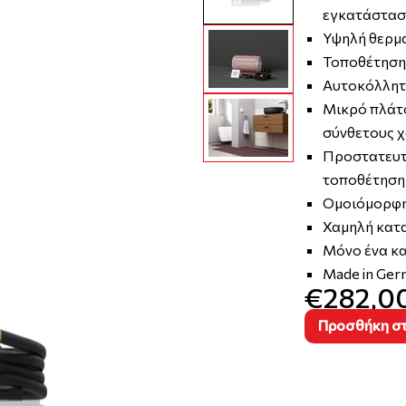
εγκατάστασ
Υψηλή θερμα
Τοποθέτηση 
Αυτοκόλλητ
Μικρό πλάτο
σύνθετους 
Προστατευτ
τοποθέτηση
Ομοιόμορφη
Χαμηλή κατα
Μόνο ένα κα
Made in Ger
€282,0
Προσθήκη στ