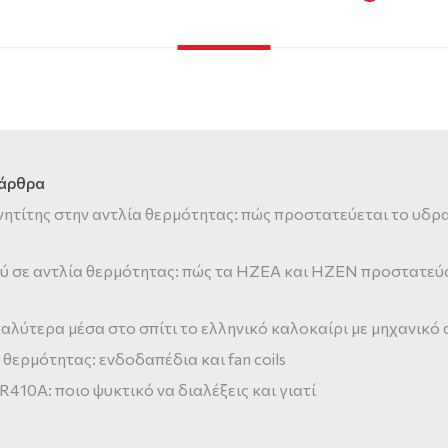
 άρθρα
νητίτης στην αντλία θερμότητας: πώς προστατεύεται το υδρ
ύ σε αντλία θερμότητας: πώς τα HZEA και HZEN προστατεύ
αλύτερα μέσα στο σπίτι το ελληνικό καλοκαίρι με μηχανικό
 θερμότητας: ενδοδαπέδια και fan coils
 R410A: ποιο ψυκτικό να διαλέξεις και γιατί