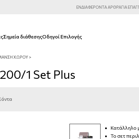
ΕΝΔΙΑΦΕΡΟΝΤΑ
ΑΡΘΡΑ
ΓΙΑ
ΕΠΑΓ
ες
Σημεία διάθεσης
Οδηγοί Επιλογής
ΡΜΑΝΣΗ ΧΏΡΟΥ
>
00/1 Set Plus
ϊόντα
Κατάλληλο μ
Το σετ περι